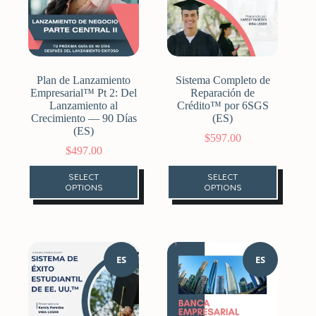
Plan de Lanzamiento
Sistema Completo de
Empresarial™ Pt 2: Del
Reparación de
Lanzamiento al
Crédito™ por 6SGS
Crecimiento — 90 Días
(ES)
(ES)
$
597.00
$
497.00
SELECT
SELECT
OPTIONS
OPTIONS
ES
ES