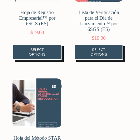
Hoja de Registro
Lista de Verificación
Empresarial™ por
para el Día de
6SGS (ES)
Lanzamiento™ por
6SGS (ES)
$
19.00
$
19.00
SELECT
SELECT
OPTIONS
OPTIONS
ES
Hoja del Método STAR