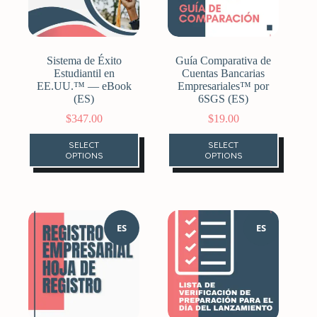
Sistema de Éxito
Guía Comparativa de
Estudiantil en
Cuentas Bancarias
EE.UU.™ — eBook
Empresariales™ por
(ES)
6SGS (ES)
$
347.00
$
19.00
SELECT
SELECT
OPTIONS
OPTIONS
ES
ES